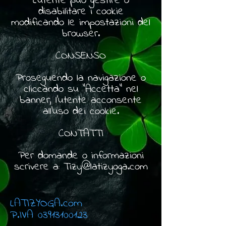
L’utente può gestire o
disabilitare i cookie
modificando le impostazioni del
browser.
CONSENSO
Proseguendo la navigazione o
cliccando su “Accetta” nel
banner, l’utente acconsente
all’uso dei cookie.
CONTATTI
Per domande o informazioni
scrivere a: Tizy@latizyoga.com
LATIZYOGA.com
P.IVA 03913100123