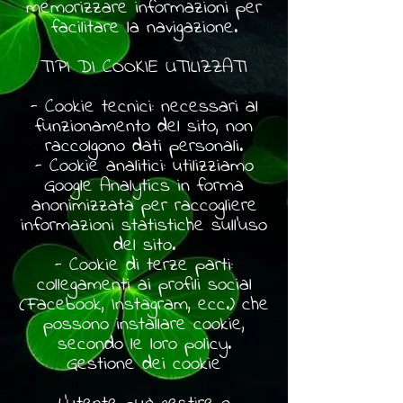
memorizzare informazioni per
facilitare la navigazione.
TIPI DI COOKIE UTILIZZATI
- Cookie tecnici: necessari al
funzionamento del sito, non
raccolgono dati personali.
- Cookie analitici: utilizziamo
Google Analytics in forma
anonimizzata per raccogliere
informazioni statistiche sull’uso
del sito.
- Cookie di terze parti:
collegamenti ai profili social
(Facebook, Instagram, ecc.) che
possono installare cookie,
secondo le loro policy.
Gestione dei cookie