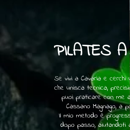
PILATES A
Se vivi a Cavaria e cerchi
che unisca tecnica, precis
puoi praticare con me a
Cassano Magnago, a po
Il mio metodo è progress
dopo passo, aiutandoti a