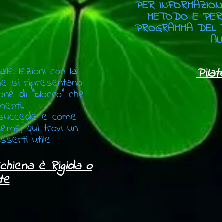
PER INFORMAZIONI
METODO E PER
PROGRAMMA DEL 
AL
lle lezioni con la
Pilat
che si ripresentano
one di "blocco" che
menti.
 succede e come
sieme, qui trovi un
sserti utile
chiena è Rigida o
te