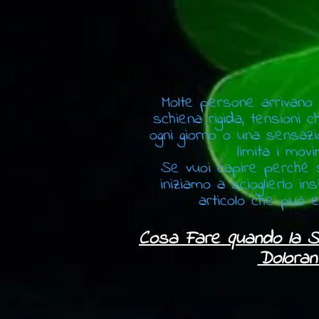
Molte persone arrivano a
schiena rigida, tensioni 
ogni giorno o una sensazi
limita i movi
Se vuoi capire perché
iniziamo a scioglierlo in
articolo che può e
Cosa Fare quando la S
Doloran