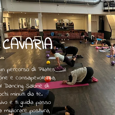
 CAVARIA
 un percorso di Pilates
ione e consapevolezza,
l Dancing Salone di
chi minuti da te.
ivo e ti guida passo
 migliorare postura,