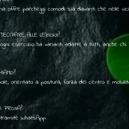
ona offre parcheggi comodi sia davanti che nelle vi
CIPARE ALLE LEZIONI?

gni esercizio ha varianti adatte a tutti, anche chi i
IAMO?

le, orientato a postura, forza del centro e mobilità
zione ai limiti personali.
 PROVA?

e tramite WhatsApp