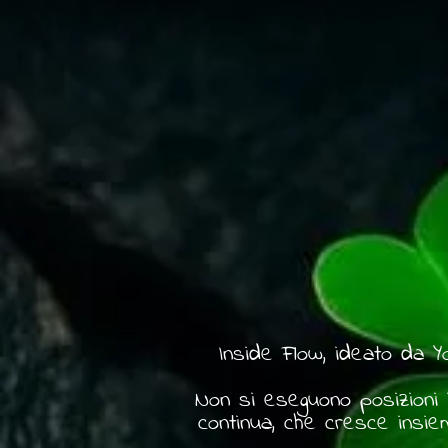
Inside Flow, ideato da Y
Non si eseguono posizioni 
continua, che cresce insie