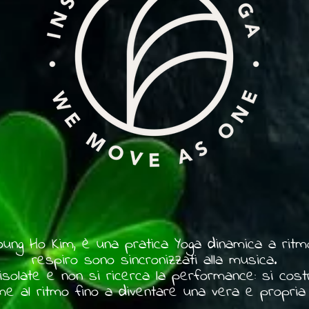
oung Ho Kim, è una pratica Yoga dinamica a rit
respiro sono sincronizzati alla musica.
isolate e non si ricerca la performance: si cost
me al ritmo fino a diventare una vera e propria