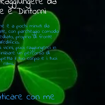
 Raggiungere da
te e Dintorni
one è a pochi minuti da
ate, con parcheggio comodo
iato, proprio di fronte
ll'edificio.
vicini, puoi raggiungerci in
 iniziare un percorso di
petta il tuo corpo e i tuoi
ritmi.
raticare con me