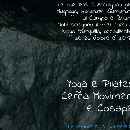
Le mie lezioni accolgono 
Magnago, Gallarate, Samarat
al Campo e Busto
Molti scelgono il miei cors
luogo tranquillo, accoglie
senza dolore e senz
Yoga e Pilate
Cerca Movimen
e Cosape
Le lezioni sono pensate