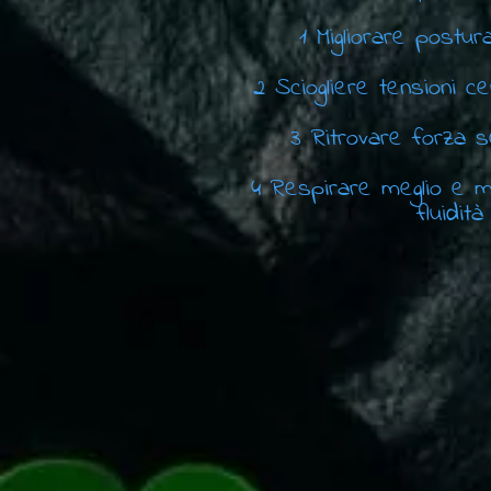
1 Migliorare postur
2 Sciogliere tensioni ce
3 Ritrovare forza se
4 Respirare meglio e m
fluidità