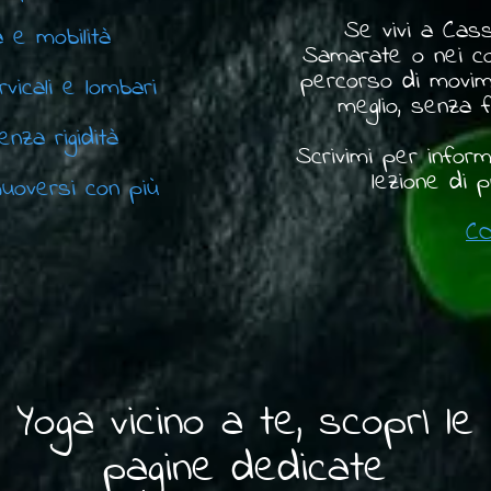
Se vivi a Cass
a e mobilità
Samarate o nei com
percorso di movime
rvicali e lombari
meglio, senza 
nza rigidità
Scrivimi per infor
lezione di 
uoversi con più
C
Yoga vicino a te, scoprI le
pagine dedicate