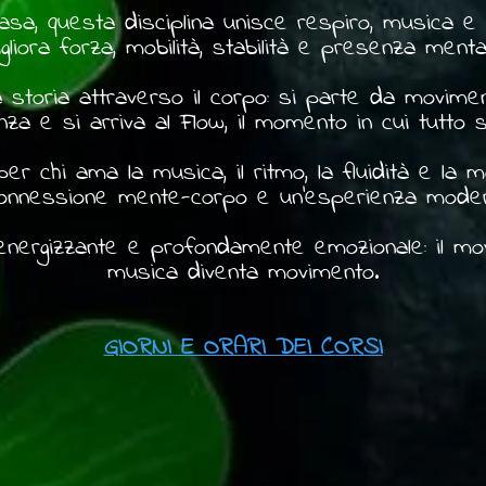
nyasa, questa disciplina unisce respiro, musica 
gliora forza, mobilità, stabilità e presenza menta
a storia attraverso il corpo: si parte da movimen
a e si arriva al Flow, il momento in cui tutto s
r chi ama la musica, il ritmo, la fluidità e la m
 connessione mente-corpo e un'esperienza mode
, energizzante e profondamente emozionale: il m
musica diventa movimento.
GIORNI E ORARI DEI CORSI