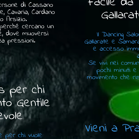
Facile da
persone di Cassano
Gallara
e, Cavaria, Cardano
 Arsizio.
i perché cercano un
nte, dove muoversi
Il Dancing Sal
a pressioni.
Gallarate e Samar
e accesso immed
a
Se vivi nei comuni 
pochi minuti e
movimento che ris
s per chi
to Gentile
vole
Vieni a P
 per chi vuole: