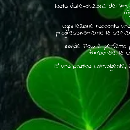
Nata dall'evoluzione del Vi
mi
Ogni lezione racconta un
progressivamente la sequenz
Inside Flow è perfetto pe
funzionale, la
E' una pratica coinvolgente