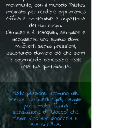
movimento, con il metodo Pilates
Integrato per rendere ogni pratica
efficace, sostenibile e rispettosa
del tuo corpo.
L'ambiente è tranquillo, semplice e
accogliente: uno spazio dove
muoverti senza pressioni,
ascoltando davvero ciò che senti
e costruendo benessere reale
nella tua quotidianità.
Molte persone arrivano alle
lezioni con piedi rigidi, caviglie
poco mobili o una
sensazione di "blocco" che
risale fino alle ginocchia e
alla schiena.