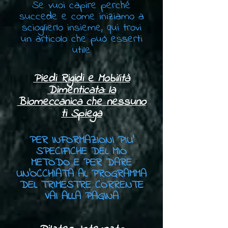
Se vuoi capire perché
succede e come iniziamo a
scioglierlo insieme, qui trovi
un articolo che può esserti
utile
Piedi Rigidi e Mobilità
Dimenticata: la
Biomeccanica che nessuno
ti Spiega
PER INFORMAZIONI PIU'
SPECIFICHE DEL MIO
METODO E PER DARE
UN'OCCHIATA AL PROGRAMMA
DEL TRIMESTRE CORRENTE
VAI ALLA PAGINA