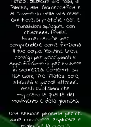
Articoli dedicati allo Yoga, al
Pilates, alla Biomeccanica e
al Movimento nella vita reale.
Qui troverai pratiche reali e
transizioni spiegate con
chiarezza. Analisi
biomeccaniche per
comprendere come funziona
il tuo corpo. Routine brevi,
consigli per principianti e
approfondimenti per evolvere
in sicurezza. Contenuti su
Mat work, Pre-Pilates, core,
stabilità e piccoli attrezzi.
Gesti quotidiani che
migliorano la qualità del
movimento e della giornata.
Una sezione pensata per chi
vuole conoscere, esplorare e
migliorare la propria