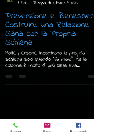
Tiziana Radice
9 feb
Tempo di lettura: 4 min
Prevenzione e Benessere:
Costruire una Relazione
Sana con la Propria
Schiena
Molte persone incontrano la propria
schiena solo quando “fa male”. Ma la
colonna è molto di più della sua
sintomatologia: è un organo di relazione,
equilibrio e orientamento. Riconoscerla
come parte viva del nostro modo di
stare nel mondo cambia radicalmente il
Phone
Email
Facebook