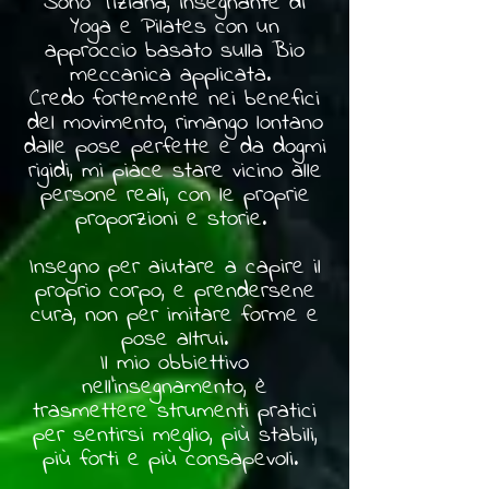
Sono Tiziana, insegnante di
Yoga e Pilates con un
approccio basato sulla Bio
meccanica applicata.
Credo fortemente nei benefici
del movimento, rimango lontano
dalle pose perfette e da dogmi
rigidi, mi piace stare vicino alle
persone reali, con le proprie
proporzioni e storie.
Insegno per aiutare a capire il
proprio corpo, e prendersene
cura, non per imitare forme e
pose altrui.
Il mio obbiettivo
nell'insegnamento, è
trasmettere strumenti pratici
per sentirsi meglio, più stabili,
più forti e più consapevoli.