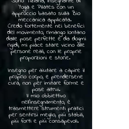
Sono Tiziana, insegnante di
Yoga e Pilates con un
approccio basato sulla Bio
meccanica applicata.
Credo fortemente nei benefici
del movimento, rimango lontano
dalle pose perfette e da dogmi
rigidi, mi piace stare vicino alle
persone reali, con le proprie
proporzioni e storie.
Insegno per aiutare a capire il
proprio corpo, e prendersene
cura, non per imitare forme e
pose altrui.
Il mio obbiettivo
nell'insegnamento, è
trasmettere strumenti pratici
per sentirsi meglio, più stabili,
più forti e più consapevoli.