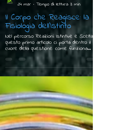
Tiziana Radice
24 mar
Tempo di lettura: 3 min
Il Corpo che Reagisce: la
Fisiologia dell'Istinto
Nel percorso Reazioni Istintive e Scelta,
questo primo articolo ci porta dentro il
cuore della questione: come funziona
l'istinto nel corpo e perché comprenderlo
è il primo passo verso scelte più
consapevoli.