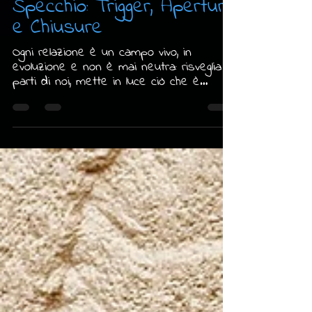
Tiziana Radice
23 mar
Tempo di lettura: 3 min
La Relazione come
Specchio: Trigger, Aperture
e Chiusure
Ogni relazione è un campo vivo, in
evoluzione e non è mai neutra: risveglia
parti di noi, mette in luce ciò che è
pronto a emergere, amplifica ciò che
abbiamo imparato a nascondere e rivela
parti di noi che ancora non conoscevamo.