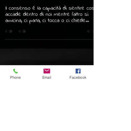
Tiziana Radice
12 mar
Tempo di lettura: 3 min
Il Consenso come Pratica
di Ascolto Profondo
Il consenso è la capacità di sentire cosa
accade dentro di noi mentre l'altro si
avvicina, ci parla, ci tocca o ci chiede
qualcosa.
Phone
Email
Facebook