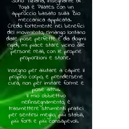
Sono Tiziana, insegnante di
Yoga e Pilates con un
approccio basato sulla Bio
meccanica applicata.
Credo fortemente nei benefici
del movimento, rimango lontano
dalle pose perfette e da dogmi
rigidi, mi piace stare vicino alle
persone reali, con le proprie
proporzioni e storie.
Insegno per aiutare a capire il
proprio corpo, e prendersene
cura, non per imitare forme e
pose altrui.
Il mio obbiettivo
nell'insegnamento, è
trasmettere strumenti pratici
per sentirsi meglio, più stabili,
più forti e più consapevoli.