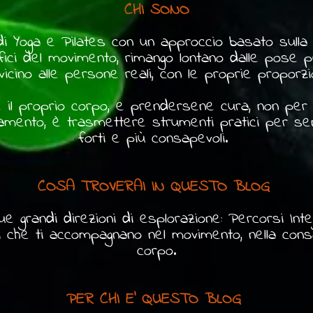
CHI SONO
di Yoga e Pilates con un approccio basato sull
ci del movimento, rimango lontano dalle pose pe
icino alle persone reali, con le proprie proporz
e il proprio corpo, e prendersene cura, non per 
gnamento, è trasmettere strumenti pratici per senti
forti e più consapevoli.
COSA TROVERAI IN QUESTO BLOG
e grandi direzioni di esplorazione: Percorsi Integ
che ti accompagnano nel movimento, nella consa
corpo.
PER CHI E' QUESTO BLOG