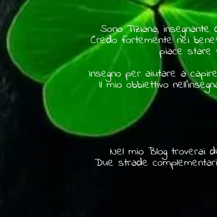
Sono Tiziana, insegnante 
Credo fortemente nei benefi
piace stare v
Insegno per aiutare a capir
Il mio obbiettivo nell'inse
Nel mio Blog troverai du
Due strade complementari 