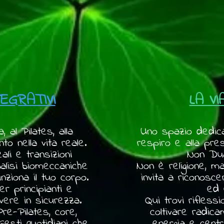
EGRATIVI
LA V
, al Pilates, alla
Uno spazio dedica
o nella vita reale.
respiro e alla pres
ali e transizioni
Non Dua
alisi biomeccaniche
Non è religione, m
iona il tuo corpo.
invita a riconosce
er principianti e
ed 
vere in sicurezza.
Qui trovi rifless
re-Pilates, core,
coltivare radica
 Gesti quotidiani che
energia e centr