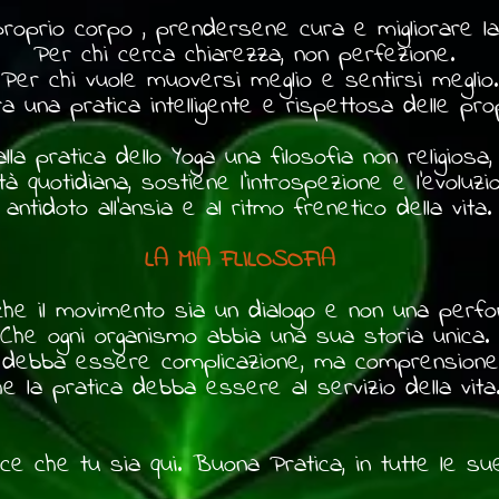
 proprio corpo , prendersene cura e migliorare l
Per chi cerca chiarezza, non perfezione.
Per chi vuole muoversi meglio e sentirsi meglio.
 una pratica intelligente e rispettosa delle pro
la pratica dello Yoga una filosofia non religiosa
tà quotidiana, sostiene l'introspezione e l'evolu
antidoto all'ansia e al ritmo frenetico della vita.
LA MIA FLILOSOFIA
he il movimento sia un dialogo e non una perf
Che ogni organismo abbia una sua storia unica
debba essere complicazione, ma comprensione, a
e la pratica debba essere al servizio della vi
ice che tu sia qui. Buona Pratica, in tutte le s