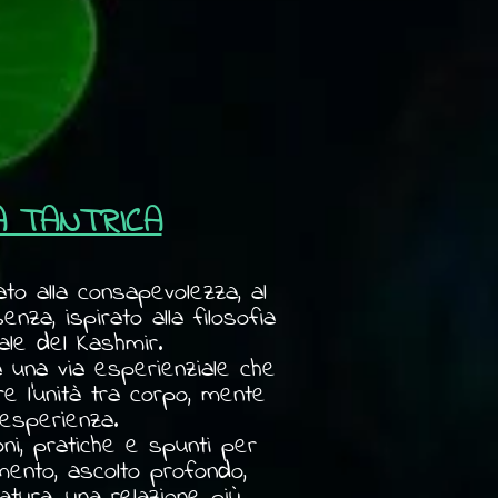
IA TANTRICA
to alla consapevolezza, al
enza, ispirato alla filosofia
le del Kashmir.
a una via esperienziale che
re l'unità tra corpo, mente
esperienza.
ioni, pratiche e spunti per
mento, ascolto profondo,
atura, una relazione più