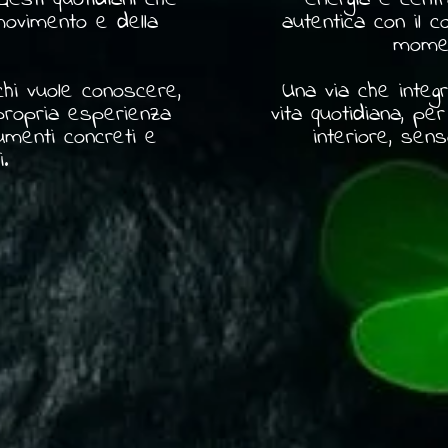
 movimento e della
autentica con il c
.
momen
hi vuole conoscere,
Una via che integ
 propria esperienza
vita quotidiana, pe
umenti concreti e
interiore, sen
i.