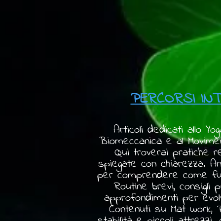
PERCORSI INT
Articoli dedicati allo Yoga
Biomeccanica e al Moviment
Qui troverai pratiche re
spiegate con chiarezza. An
per comprendere come funz
Routine brevi, consigli p
approfondimenti per evol
Contenuti su Mat work, P
stabilità e piccoli attrezzi.