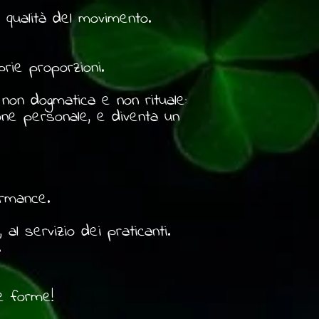
a qualità del movimento.
prie proporzioni.
, non dogmatica e non rituale:
zione personale, e diventa un
ormance.
.
l servizio dei praticanti.
ta.
ue forme!